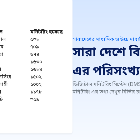
ল
মনিটরিং হয়েছে
শাল
৫৩৮
সারাদেশের মাধ্যমিক ও উচ্চ মাধ্
রাম
৭০৯
সারা দেশে ব
লা
৬৭৪
১৬৩০
এর পরিসংখ্য
া
১৬৮৪
নসিংহ
১৫০২
াহী
১০০২
ডিজিটাল মনিটরিং সিস্টেম (DMS)
র
১১৭৮
মনিটরিং এর তথ্য দেখুন বিভিন্ন 
েট
৩৫৯