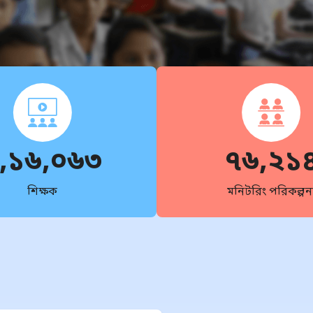
,১৬,০৬৩
৭৬,২১
শিক্ষক
মনিটরিং পরিকল্পন