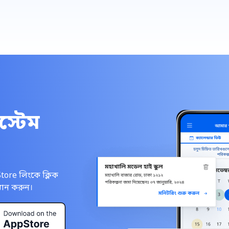
স্টেম
ore লিংকে ক্লিক
যান করুন।