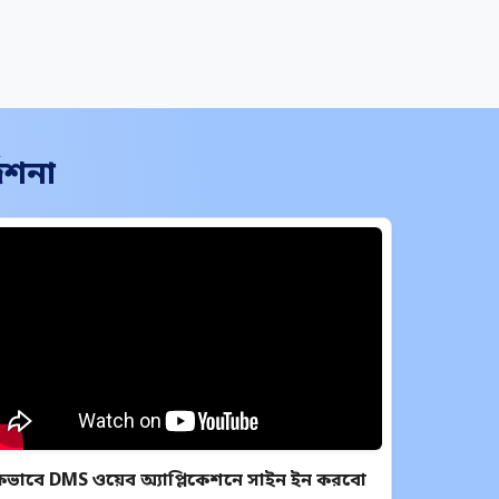
েশনা
িভাবে DMS ওয়েব অ্যাপ্লিকেশনে সাইন ইন করবো