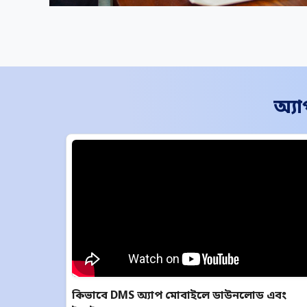
অ্য
কিভাবে DMS অ্যাপ মোবাইলে ডাউনলোড এবং