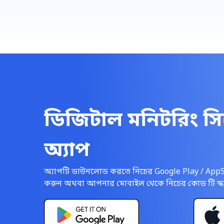
ডিজিটাল মনিটরিং সি
অ্যাপ
অ্যাপটি ডাউনলোড করতে নিচের Google Play / AppSt
করুন অথবা আপনার মোবাইল থেকে নিচের কোড টি স্ক্