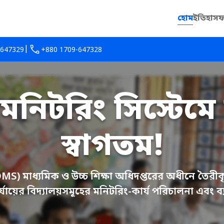
হোম
ইতিহাস
ফ
|
-647329
+880 1709-647328
মনিটরিং সিস্টে
স্বাগতম!
MS) মাধ্যমিক ও উচ্চ শিক্ষা অধিদপ্তরের অধীনে তৈরীকৃ
র্যায়ের বিদ্যালয়সমূহের মনিটরিং-কার্য পরিচালনা এবং 