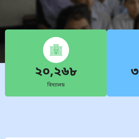
২০,২৬৮
৩
বিদ্যালয়